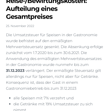
Reise-/Bewirtungskosten:
Aufteilung eines
Gesamtpreises
25. November 2022
Die Umsatzsteuer für Speisen in der Gastronomie
wurde befristet auf den ermäßigten
Mehrwertsteuersatz gesenkt. Die Absenkung erfolge
zunächst vom 1.7.2020 bis zum 30.6.2021. Die
Anwendung des ermäßigten Mehrwertsteuersatzes
in der Gastronomie wurde nunmehr bis zum
31.12.2023
verlängert. Der ermäßigte Steuersatz gilt
allerdings nur für Speisen, nicht aber für Getränke.
Konsequenz ist, dass der Gast in einem
Gastronomiebetrieb bis zum 31.12.2023
alle Speisen mit 7% verzehrt und
die Getränke mit 19% Umsatzsteuer zu sich
nimmt.