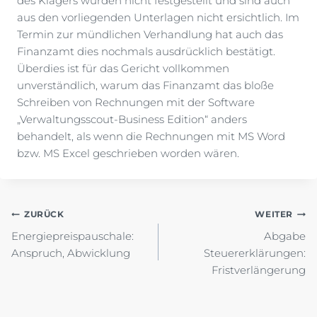
des Klägers wurden nicht festgestellt und sind auch
aus den vorliegenden Unterlagen nicht ersichtlich. Im
Termin zur mündlichen Verhandlung hat auch das
Finanzamt dies nochmals ausdrücklich bestätigt.
Überdies ist für das Gericht vollkommen
unverständlich, warum das Finanzamt das bloße
Schreiben von Rechnungen mit der Software
„Verwaltungsscout-Business Edition“ anders
behandelt, als wenn die Rechnungen mit MS Word
bzw. MS Excel geschrieben worden wären.
Beitragsnavigation
ZURÜCK
WEITER
Energiepreispauschale:
Abgabe
Anspruch, Abwicklung
Steuererklärungen:
Fristverlängerung