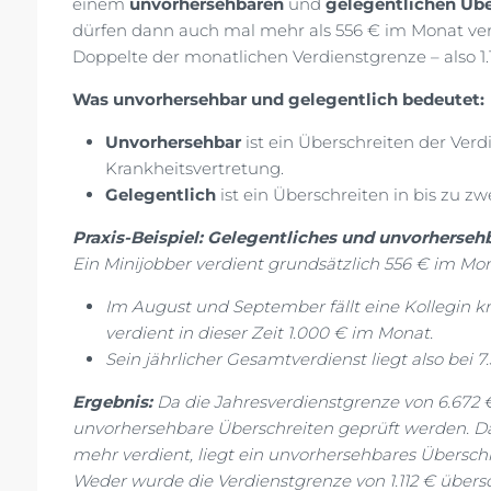
einem
unvorhersehbaren
und
gelegentlichen Übe
dürfen dann auch mal mehr als 556 € im Monat ver
Doppelte der monatlichen Verdienstgrenze – also 1.1
Was unvorhersehbar und gelegentlich bedeutet:
Unvorhersehbar
ist ein Überschreiten der Ver
Krankheitsvertretung.
Gelegentlich
ist ein Überschreiten in bis zu z
Praxis-Beispiel: Gelegentliches und unvorherseh
Ein Minijobber verdient grundsätzlich 556 € im Mon
Im August und September fällt eine Kollegin k
verdient in dieser Zeit 1.000 € im Monat.
Sein jährlicher Gesamtverdienst liegt also bei 7.
Ergebnis:
Da die Jahresverdienstgrenze von 6.672 
unvorhersehbare Überschreiten geprüft werden. Da
mehr verdient, liegt ein unvorhersehbares Übersch
Weder wurde die Verdienstgrenze von 1.112 € übers