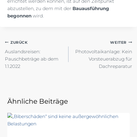
errichtet werden können, ist auf den Zeitpunkt
abzustellen, zu dem mit der
Bauausführung
begonnen
wird.
Beitragsnavigation
ZURÜCK
WEITER
Auslandsreisen:
Photovoltaikanlage: Kein
Pauschbeträge ab dem
Vorsteuerabzug für
1.1.2022
Dachreparatur
Ähnliche Beiträge