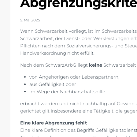
Abgrenzungskrite
9. Mai 2025
Wann Schwarzarbeit vorliegt, ist im Schwarzarbeit
Schwarzarbeit, der Dienst- oder Werkleistungen er
Pflichten nach dem Sozialversicherungs- und Steu
Handwerksordnung nicht erfüllt.
Nach dem SchwarzArbG liegt
keine
Schwarzarbeit 
von Angehörigen oder Lebenspartnern,
aus Gefälligkeit oder
im Wege der Nachbarschaftshilfe
erbracht werden und nicht nachhaltig auf Gewinn a
gerichtet gilt insbesondere eine Tätigkeit, die gege
Eine klare Abgrenzung fehlt
Eine klare Definition des Begriffs Gefälligkeitsdiens