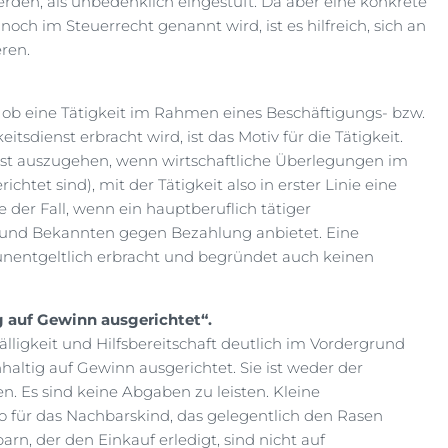
erden, als unbedenklich eingestuft. Da aber eine konkrete
ch im Steuerrecht genannt wird, ist es hilfreich, sich an
ren.
 ob eine Tätigkeit im Rahmen eines Beschäftigungs- bzw.
itsdienst erbracht wird, ist das Motiv für die Tätigkeit.
 ist auszugehen, wenn wirtschaftliche Überlegungen im
htet sind), mit der Tätigkeit also in erster Linie eine
se der Fall, wenn ein hauptberuflich tätiger
und Bekannten gegen Bezahlung anbietet. Eine
 unentgeltlich erbracht und begründet auch keinen
g auf Gewinn ausgerichtet“.
lligkeit und Hilfsbereitschaft deutlich im Vordergrund
hhaltig auf Gewinn ausgerichtet. Sie ist weder der
. Es sind keine Abgaben zu leisten. Kleine
o für das Nachbarskind, das gelegentlich den Rasen
rn, der den Einkauf erledigt, sind nicht auf