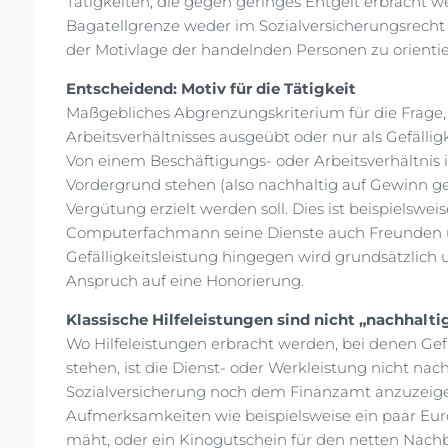
Tätigkeiten, die gegen geringes Entgelt erbracht w
Bagatellgrenze weder im Sozialversicherungsrecht no
der Motivlage der handelnden Personen zu orientie
Entscheidend: Motiv für die Tätigkeit
Maßgebliches Abgrenzungskriterium für die Frage,
Arbeitsverhältnisses ausgeübt oder nur als Gefälligke
Von einem Beschäftigungs- oder Arbeitsverhältnis
Vordergrund stehen (also nachhaltig auf Gewinn geric
Vergütung erzielt werden soll. Dies ist beispielswei
Computerfachmann seine Dienste auch Freunden 
Gefälligkeitsleistung hingegen wird grundsätzlich
Anspruch auf eine Honorierung.
Klassische Hilfeleistungen sind nicht „nachhalti
Wo Hilfeleistungen erbracht werden, bei denen Gefä
stehen, ist die Dienst- oder Werkleistung nicht nac
Sozialversicherung noch dem Finanzamt anzuzeigen
Aufmerksamkeiten wie beispielsweise ein paar Eur
mäht, oder ein Kinogutschein für den netten Nachba