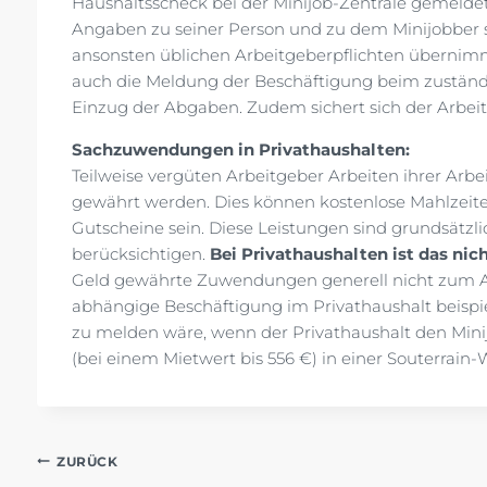
Haushaltsscheck bei der Minijob-Zentrale gemeldet
Angaben zu seiner Person und zu dem Minijobber 
ansonsten üblichen Arbeitgeberpflichten übernimm
auch die Meldung der Beschäftigung beim zuständi
Einzug der Abgaben. Zudem sichert sich der Arbeit
Sachzuwendungen in Privathaushalten:
Teilweise vergüten Arbeitgeber Arbeiten ihrer Ar
gewährt werden. Dies können kostenlose Mahlzeiten
Gutscheine sein. Diese Leistungen sind grundsätzl
berücksichtigen.
Bei Privathaushalten ist das nic
Geld gewährte Zuwendungen generell nicht zum Arb
abhängige Beschäftigung im Privathaushalt beispie
zu melden wäre, wenn der Privathaushalt den Minij
(bei einem Mietwert bis 556 €) in einer Souterrai
Beitragsnavigation
ZURÜCK