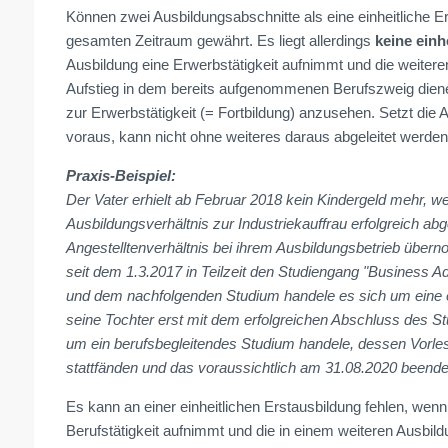
Können zwei Ausbildungsabschnitte als eine einheitliche E
gesamten Zeitraum gewährt. Es liegt allerdings
keine einh
Ausbildung eine Erwerbstätigkeit aufnimmt und die weite
Aufstieg in dem bereits aufgenommenen Berufszweig diene
zur Erwerbstätigkeit (= Fortbildung) anzusehen. Setzt die 
voraus, kann nicht ohne weiteres daraus abgeleitet werden
Praxis-Beispiel:
Der Vater erhielt ab Februar 2018 kein Kindergeld mehr, w
Ausbildungsverhältnis zur Industriekauffrau erfolgreich ab
Angestelltenverhältnis bei ihrem Ausbildungsbetrieb überno
seit dem 1.3.2017 in Teilzeit den Studiengang "Business Ad
und dem nachfolgenden Studium handele es sich um eine ei
seine Tochter erst mit dem erfolgreichen Abschluss des S
um ein berufsbegleitendes Studium handele, dessen Vor
stattfänden und das voraussichtlich am 31.08.2020 beendet
Es kann an einer einheitlichen Erstausbildung fehlen, we
Berufstätigkeit aufnimmt und die in einem weiteren Ausb