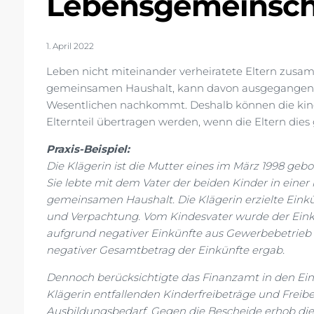
Lebensgemeinsch
1. April 2022
Leben nicht miteinander verheiratete Eltern zus
gemeinsamen Haushalt, kann davon ausgegangen wer
Wesentlichen nachkommt. Deshalb können die kind
Elternteil übertragen werden, wenn die Eltern di
Praxis-Beispiel:
Die Klägerin ist die Mutter eines im März 1998 geb
Sie lebte mit dem Vater der beiden Kinder in eine
gemeinsamen Haushalt. Die Klägerin erzielte Einkü
und Verpachtung. Vom Kindesvater wurde der Ein
aufgrund negativer Einkünfte aus Gewerbebetrieb 
negativer Gesamtbetrag der Einkünfte ergab.
Dennoch berücksichtigte das Finanzamt in den Ei
Klägerin entfallenden Kinderfreibeträge und Freib
Ausbildungsbedarf. Gegen die Bescheide erhob die 