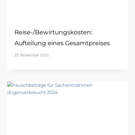
Reise-/Bewirtungskosten:
Aufteilung eines Gesamtpreises
25. November 2022