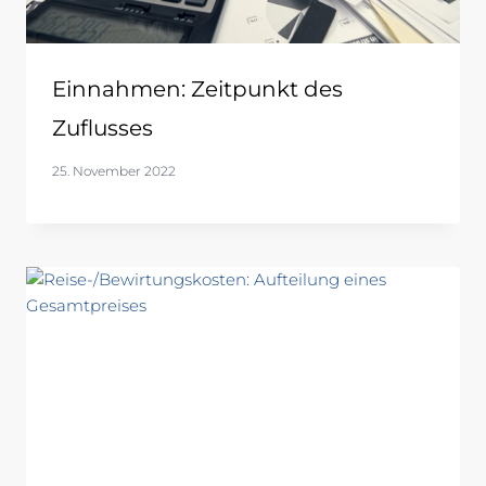
Einnahmen: Zeitpunkt des
Zuflusses
25. November 2022