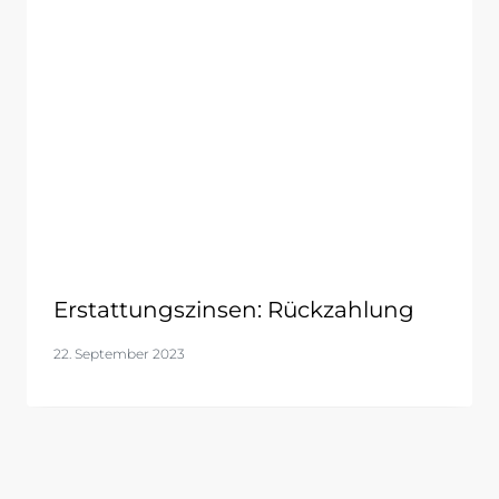
Erstattungszinsen: Rückzahlung
22. September 2023