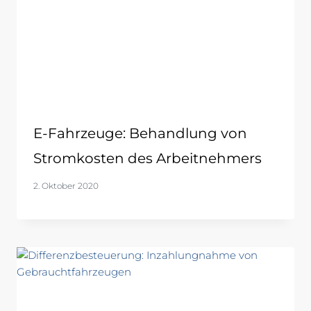
E-Fahrzeuge: Behandlung von
Stromkosten des Arbeitnehmers
2. Oktober 2020