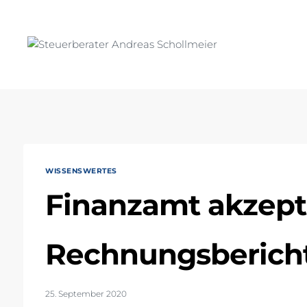
Zum
Inhalt
springen
WISSENSWERTES
Finanzamt akzept
Rechnungsberich
25. September 2020