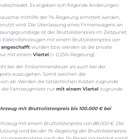
verabschiedet. Es ergeben sich folgende Änderungen:
auschal mithilfe der 1%-Regelung ermittelt werden,
nutzt wird. Die Überlassung eines Firmenwagens an
sungsgrundlage ist der Bruttolistenpreis im Zeitpunkt
i Elektrofahrzeugen mit einem Bruttolistenpreis von
 angeschafft
wurden bzw. werden ist die private
 nur mit einem
Viertel
(= 0,25%-Regelung).
ohl bei der Einkommensteuer als auch bei der
npreis auszugehen. Somit weichen die
von ab. Werden die tatsächlichen Kosten zugrunde
er die Fahrzeugmiete nur
mit einem Viertel
zugrunde
.
hrzeug mit Bruttolistenpreis bis 100.000 € bei
ahrzeug mit einem Bruttolistenpreis von 88.000 €. Die
Nutzung wird bei der 1%-Regelung der Bruttolistenpreis
e Nutzungsentnahme nach der 1%-Regelung beträgt somit