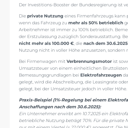
Der Investitions-Booster der Bundesregierung ist 
Die
private Nutzung
eines Firmenfahrzeugs kann p
wenn das Fahrzeug zu
mehr als 50% betrieblich
ge
Arbeitnehmer ist immer zu 100% betrieblich. Bemes
der Erstzulassung zuzüglich Sonderausstattung. Be
nicht mehr als 100.000 €
, die
nach dem 30.6.2025
Nutzung nicht in voller Höhe anzusetzen, sondern
Bei Firmenwagen mit
Verbrennungsmotor
ist sow
Umsatzsteuer von einem einheitlichen Bruttoliste
Bemessungsgrundlagen bei
Elektrofahrzeugen
da
gelegt, wird die Abschreibung, die Leasingrate od
gelegt, bei der Umsatzsteuer jedoch in voller Höhe
Praxis-Beispiel (1%-Regelung bei einem Elektrofa
Anschaffungen nach dem 30.6.2025):
Ein Unternehmer erwirbt am 10.7.2025 ein Elektrof
betriebliche Nutzung beträgt 70%. Für die private 
nur mit einem Viertel (= 22.000 €) angesetzt. Di