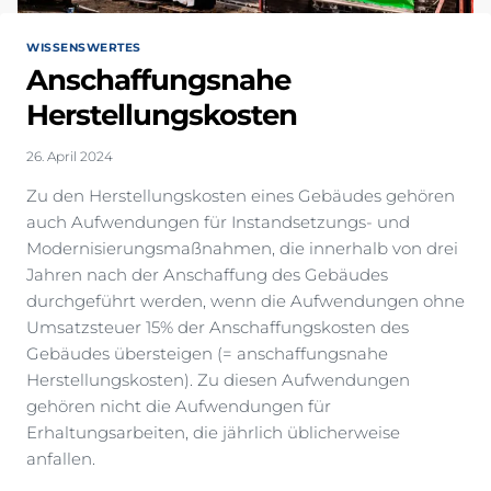
WISSENSWERTES
Anschaffungsnahe
Herstellungskosten
26. April 2024
Zu den Herstellungskosten eines Gebäudes gehören
auch Aufwendungen für Instandsetzungs- und
Modernisierungsmaßnahmen, die innerhalb von drei
Jahren nach der Anschaffung des Gebäudes
durchgeführt werden, wenn die Aufwendungen ohne
Umsatzsteuer 15% der Anschaffungskosten des
Gebäudes übersteigen (= anschaffungsnahe
Herstellungskosten). Zu diesen Aufwendungen
gehören nicht die Aufwendungen für
Erhaltungsarbeiten, die jährlich üblicherweise
anfallen.