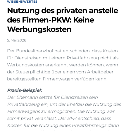
WISSENSWERTES
Nutzung des privaten anstelle
des Firmen-PKW: Keine
Werbungskosten
5. Mai 2026
Der Bundesfinanzhof hat entschieden, dass Kosten
für Dienstreisen mit einem Privatfahrzeug nicht als
Werbungskosten anerkannt werden können, wenn
der Steuerpflichtige über einen vom Arbeitgeber
bereitgestellten Firmenwagen verfügen kann.
Praxis-Beispiel:
Der Ehemann setzte für Dienstreisen sein
Privatfahrzeug ein, um der Ehefrau die Nutzung des
Firmenwagens zu ermöglichen. Die Nutzung war
somit privat veranlasst. Der BFH entschied, dass
Kosten für die Nutzung eines Privatfahrzeugs dann