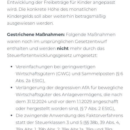
Entwicklung der Freibeträge für Kinder angepasst
wird. Die konkrete Höhe des monatlichen
Kindergelds soll aber weiterhin betragsmäßig
ausgewiesen werden.
Gestrichene Maßnahmen:
Folgende Maßnahmen
waren noch im ursprünglichen Gesetzentwurf
enthalten und werden
nicht
mehr durch das
Steuerfortentwicklungsgesetz umgesetzt:
Vereinfachungen bei geringwertigen
Wirtschaftsgütern (GWG) und Sammelposten (§ 6
Abs. 2a EStG),
Verlängerung der degressiven AfA für bewegliche
Wirtschaftsgüter des Anlagevermögens, die nach
dem 31.12.2024 und vor dem 1.1.2029 angeschafft
oder hergestellt worden sind, (§ 7 Abs. 2 EStG),
Die zwingende Anwendung des Faktorverfahrens
statt der Steuerklassen 3 und 5 (§§ 38b, 39 Abs. 4,
39a Abs. 1, 39b Abs. 2, 39e Abs 1a, 39g und 39g