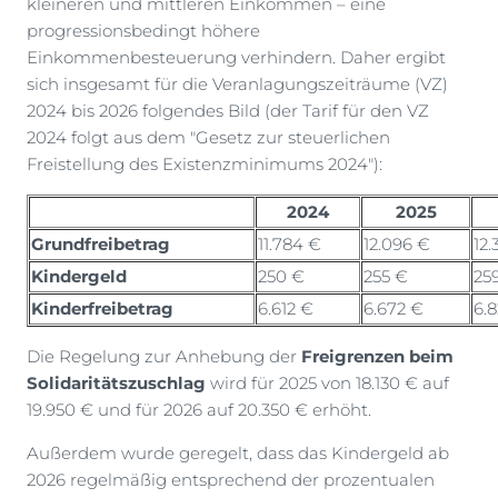
kleineren und mittleren Einkommen – eine
progressionsbedingt höhere
Einkommenbesteuerung verhindern. Daher ergibt
sich insgesamt für die Veranlagungszeiträume (VZ)
2024 bis 2026 folgendes Bild (der Tarif für den VZ
2024 folgt aus dem "Gesetz zur steuerlichen
Freistellung des Existenzminimums 2024"):
2024
2025
Grundfreibetrag
11.784 €
12.096 €
12
Kindergeld
250 €
255 €
25
Kinderfreibetrag
6.612 €
6.672 €
6.
Die Regelung zur Anhebung der
Freigrenzen beim
Solidaritätszuschlag
wird für 2025 von 18.130 € auf
19.950 € und für 2026 auf 20.350 € erhöht.
Außerdem wurde geregelt, dass das Kindergeld ab
2026 regelmäßig entsprechend der prozentualen