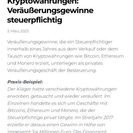
Kryptowährungen:
Veräußerungsgewinne
steuerpflichtig
3. März 2023
Veräußerungsgewinne, die ein Steuerpflichtiger
innerhalb eines Jahres aus dem Verkauf oder dem
Tausch von Kryptowährungen wie Bitcoin, Ethereum
und Monero erzielt, unterliegen als privates
Veräußerungsgeschäft der Besteuerung.
Praxis-Beispiel:
Der Kläger hatte verschiedene Kryptowährungen
erworben, getauscht und wieder veräußert. Im
Einzelnen handelte es sich um Geschäfte mit
Bitcoins, Ethereum und Monero, die der
Steuerpflichtige privat tätigte. Im Streitjahr 2017
erzielte er daraus einen Gewinn in Höhe von
insgesamt 3,4 Millionen Euro. Das Finanzamt