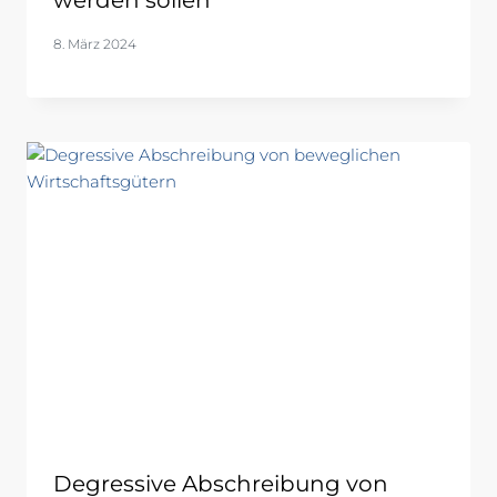
8. März 2024
Degressive Abschreibung von