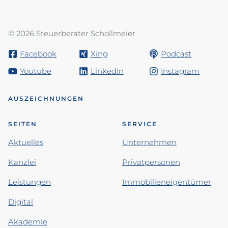
© 2026 Steuerberater Schollmeier
Facebook
Xing
Podcast
Youtube
LinkedIn
Instagram
AUSZEICHNUNGEN
SEITEN
SERVICE
Aktuelles
Unternehmen
Kanzlei
Privatpersonen
Leistungen
Immobilieneigentümer
Digital
Akademie