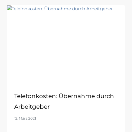
Telefonkosten: Übernahme durch
Arbeitgeber
12. März 2021