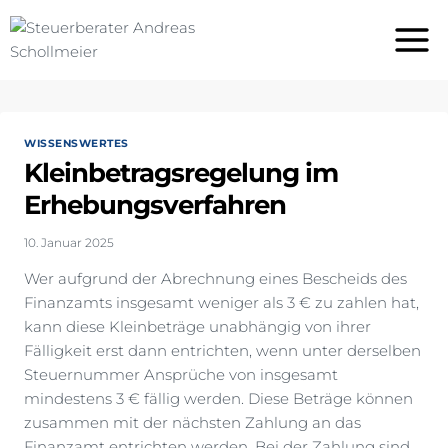
Zum
Inhalt
springen
WISSENSWERTES
Kleinbetragsregelung im
Erhebungsverfahren
10. Januar 2025
Wer aufgrund der Abrechnung eines Bescheids des
Finanzamts insgesamt weniger als 3 € zu zahlen hat,
kann diese Kleinbeträge unabhängig von ihrer
Fälligkeit erst dann entrichten, wenn unter derselben
Steuernummer Ansprüche von insgesamt
mindestens 3 € fällig werden. Diese Beträge können
zusammen mit der nächsten Zahlung an das
Finanzamt entrichten werden. Bei der Zahlung sind