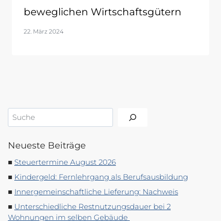
beweglichen Wirtschaftsgütern
22. März 2024
Suchen
Neueste Beiträge
Steuertermine August 2026
Kindergeld: Fernlehrgang als Berufsausbildung
Innergemeinschaftliche Lieferung: Nachweis
Unterschiedliche Restnutzungsdauer bei 2
Wohnungen im selben Gebäude