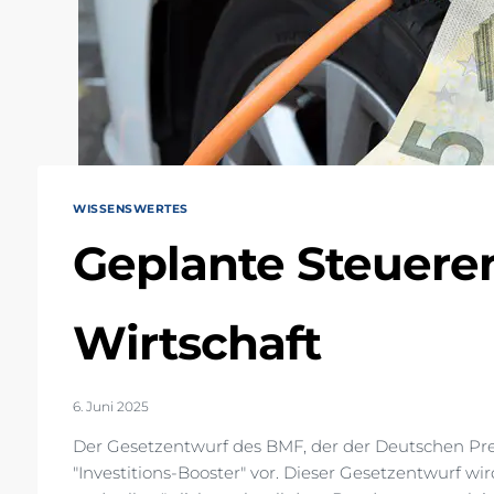
WISSENSWERTES
Geplante Steueren
Wirtschaft
6. Juni 2025
Der Gesetzentwurf des BMF, der der Deutschen Pres
"Investitions-Booster" vor. Dieser Gesetzentwurf 