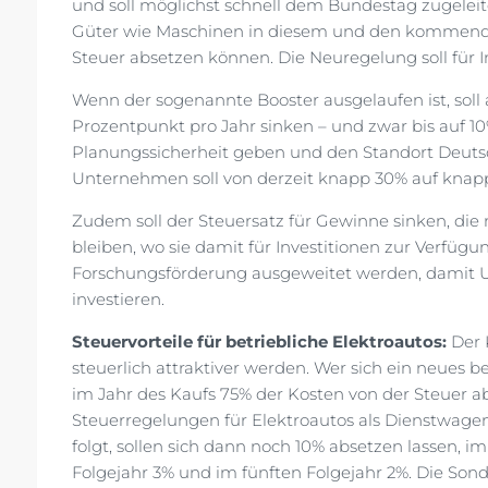
und soll möglichst schnell dem Bundestag zugele
Güter wie Maschinen in diesem und den kommende
Steuer absetzen können. Die Neuregelung soll für In
Wenn der sogenannte Booster ausgelaufen ist, soll
Prozentpunkt pro Jahr sinken – und zwar bis auf 10
Planungssicherheit geben und den Standort Deuts
Unternehmen soll von derzeit knapp 30% auf knapp
Zudem soll der Steuersatz für Gewinne sinken, di
bleiben, wo sie damit für Investitionen zur Verfügung
Forschungsförderung ausgeweitet werden, damit
investieren.
Steuervorteile für betriebliche Elektroautos:
Der 
steuerlich attraktiver werden. Wer sich ein neues b
im Jahr des Kaufs 75% der Kosten von der Steuer a
Steuerregelungen für Elektroautos als Dienstwagen
folgt, sollen sich dann noch 10% absetzen lassen, im
Folgejahr 3% und im fünften Folgejahr 2%. Die Sond