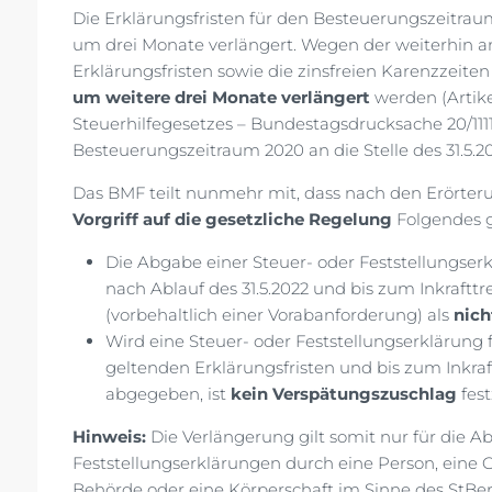
Die Erklärungsfristen für den Besteuerungszeitrau
um drei Monate verlängert. Wegen der weiterhin 
Erklärungsfristen sowie die zinsfreien Karenzzeite
um weitere drei Monate verlängert
werden (Artike
Steuerhilfegesetzes – Bundestagsdrucksache 20/1111 
Besteuerungszeitraum 2020 an die Stelle des 31.5.2
Das BMF teilt nunmehr mit, dass nach den Erörte
Vorgriff auf die gesetzliche Regelung
Folgendes gi
Die Abgabe einer Steuer- oder Feststellungse
nach Ablauf des 31.5.2022 und bis zum Inkrafttr
(vorbehaltlich einer Vorabanforderung) als
nich
Wird eine Steuer- oder Feststellungserklärung
geltenden Erklärungsfristen und bis zum Inkraf
abgegeben, ist
kein Verspätungszuschlag
fest
Hinweis:
Die Verlängerung gilt somit nur für die 
Feststellungserklärungen durch eine Person, eine G
Behörde oder eine Körperschaft im Sinne des StBerG (