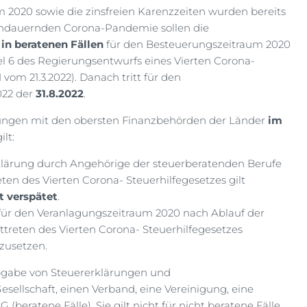
m 2020 sowie die zinsfreien Karenzzeiten wurden bereits
andauernden Corona-Pandemie sollen die
n
in beratenen Fällen
für den Besteuerungszeitraum 2020
l 6 des Regierungsentwurfs eines Vierten Corona-
vom 21.3.2022). Danach tritt für den
022 der
31.8.2022
.
rungen mit den obersten Finanzbehörden der Länder
im
lt:
rklärung durch Angehörige der steuerberatenden Berufe
eten des Vierten Corona- Steuerhilfegesetzes gilt
t verspätet
.
 für den Veranlagungszeitraum 2020 nach Ablauf der
ttreten des Vierten Corona- Steuerhilfegesetzes
zusetzen.
Abgabe von Steuererklärungen und
esellschaft, einen Verband, eine Vereinigung, eine
beratene Fälle). Sie gilt nicht für nicht beratene Fälle.