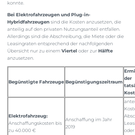
konnte.
Bei Elektrofahrzeugen und Plug-in-
Hybridfahrzeugen
sind die Kosten anzusetzen, die
anteilig auf den privaten Nutzungsanteil entfallen.
Allerdings sind die Abschreibung, die Miete oder die
Leasingraten entsprechend der nachfolgenden
Übersicht nur zu einem
Viertel
oder zur
Hälfte
anzusetzen.
Ermi
der
Begünstigte Fahrzeuge
Begünstigungszeitraum
tats
Kos
ante
Kost
Elektrofahrzeug:
Absc
Anschaffung im Jahr
Anschaffungskosten bis
Leas
2019
zu 40.000 €
oder