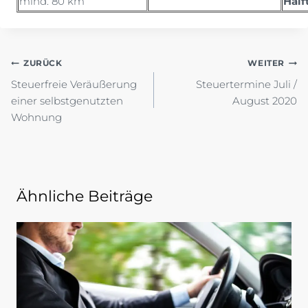
mind. 80 km
Hälf
Beitragsnavigation
ZURÜCK
WEITER
Steuerfreie Veräußerung
Steuertermine Juli /
einer selbstgenutzten
August 2020
Wohnung
Ähnliche Beiträge