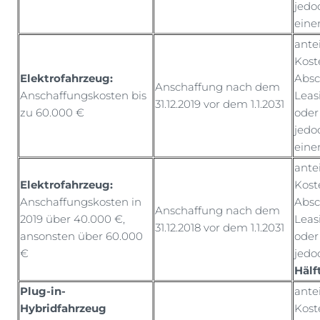
jedo
ein
ante
Kost
Elektrofahrzeug:
Absc
Anschaffung nach dem
Anschaffungskosten bis
Leas
31.12.2019 vor dem 1.1.2031
zu 60.000 €
oder
jedo
ein
ante
Elektrofahrzeug:
Kost
Anschaffungskosten in
Absc
Anschaffung nach dem
2019 über 40.000 €,
Leas
31.12.2018 vor dem 1.1.2031
ansonsten über 60.000
oder
€
jedo
Hälf
Plug-in-
ante
Hybridfahrzeug
Kost