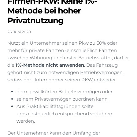
Firmen-PKW: Keine 1%-
Methode bei hoher
Privatnutzung
26. Juni 2020
Nutzt ein Unternehmer seinen Pkw zu 50% oder
mehr für private Fahrten (einschließlich Fahrten
zwischen Wohnung und erster Betriebsstätte), darf er
die
1%-Methode nicht anwenden
. Das Fahrzeug
gehört nicht zum notwendigen Betriebsvermögen,
sodass der Unternehmer seinen PKW entweder
dem gewillkürten Betriebsvermögen oder
seinem Privatvermögen zuordnen kann;
Aus Praktikabilitätsgründen sollte
umsatzsteuerlich entsprechend verfahren
werden.
Der Unternehmer kann den Umfang der