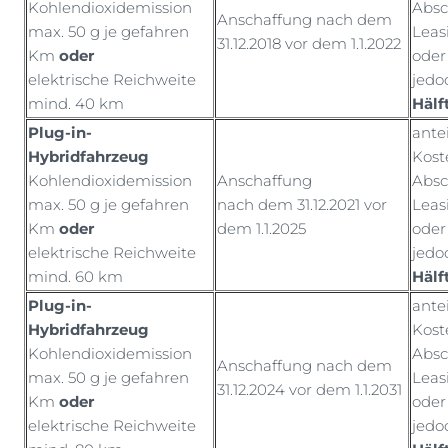
Kohlendioxidemission
Absc
Anschaffung nach dem
max. 50 g je gefahren
Leas
31.12.2018 vor dem 1.1.2022
Km
oder
oder
elektrische Reichweite
jedo
mind. 40 km
Hälf
Plug-in-
ante
Hybridfahrzeug
Kost
Kohlendioxidemission
Anschaffung
Absc
max. 50 g je gefahren
nach dem 31.12.2021 vor
Leas
Km
oder
dem 1.1.2025
oder
elektrische Reichweite
jedo
mind. 60 km
Hälf
Plug-in-
ante
Hybridfahrzeug
Kost
Kohlendioxidemission
Absc
Anschaffung nach dem
max. 50 g je gefahren
Leas
31.12.2024 vor dem 1.1.2031
Km
oder
oder
elektrische Reichweite
jedo