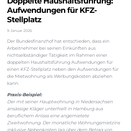
Doppelte Haushaltsführung:
Aufwendungen für KFZ-
Stellplatz
9. Januar 2026
Der Bundesfinanzhof hat entschieden, dass ein
Arbeitnehmer bei seinen Einkünften aus
nichtselbständiger Tätigkeit im Rahmen einer
doppelten Haushaltsführung Aufwendungen für
einen KFZ-Stellplatz neben den Aufwendungen für
die Mietwohnung als Werbungskosten abziehen
kann.
Praxis-Beispiel:
Der mit seiner Hauptwohnung in Niedersachsen
ansässige Kläger unterhielt in Hamburg aus
beruflichem Anlass eine angemietete
Zweitwohnung. Der monatliche Wohnungsmietzins
inklusive Nebenkosten lag über dem Betrag von