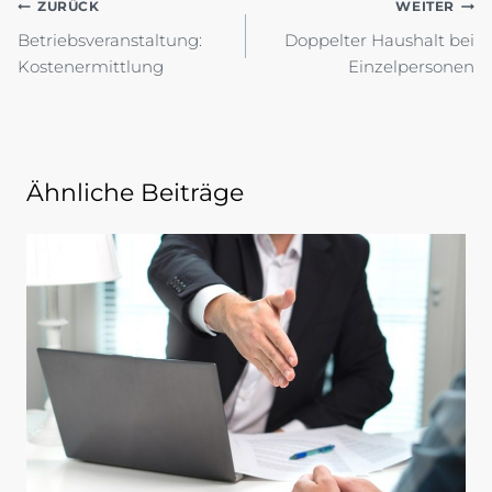
Beitragsnavigation
ZURÜCK
WEITER
Betriebsveranstaltung:
Doppelter Haushalt bei
Kostenermittlung
Einzelpersonen
Ähnliche Beiträge