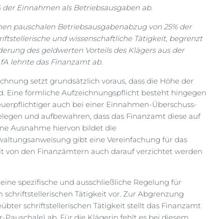
% der Einnahmen als Betriebsausgaben ab.
inen pauschalen Betriebsausgabenabzug von 25% der
tstellerische und wissenschaftliche Tätigkeit, begrenzt
nderung des geldwerten Vorteils des Klägers aus der
fA lehnte das Finanzamt ab.
ung setzt grundsätzlich voraus, dass die Höhe der
. Eine förmliche Aufzeichnungspflicht besteht hingegen
euerpflichtiger auch bei einer Einnahmen-Überschuss-
elegen und aufbewahren, dass das Finanzamt diese auf
Eine Ausnahme hiervon bildet die
rwaltungsanweisung gibt eine Vereinfachung für das
eit von den Finanzämtern auch darauf verzichtet werden
ine spezifische und ausschließliche Regelung für
 schriftstellerischen Tätigkeit vor. Zur Abgrenzung
ter schriftstellerischen Tätigkeit stellt das Finanzamt
er-Pauschale) ab. Für die Klägerin fehlt es bei diesem