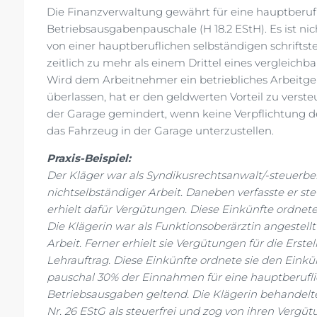
Die Finanzverwaltung gewährt für eine hauptberuflic
Betriebsausgabenpauschale (H 18.2 EStH). Es ist n
von einer hauptberuflichen selbständigen schriftste
zeitlich zu mehr als einem Drittel eines vergleichbar
Wird dem Arbeitnehmer ein betriebliches Arbeitg
überlassen, hat er den geldwerten Vorteil zu verste
der Garage gemindert, wenn keine Verpflichtung 
das Fahrzeug in der Garage unterzustellen.
Praxis-Beispiel:
Der Kläger war als Syndikusrechtsanwalt/-steuerber
nichtselbständiger Arbeit. Daneben verfasste er 
erhielt dafür Vergütungen. Diese Einkünfte ordnete
Die Klägerin war als Funktionsoberärztin angestellt
Arbeit. Ferner erhielt sie Vergütungen für die Ers
Lehrauftrag. Diese Einkünfte ordnete sie den Einkü
pauschal 30% der Einnahmen für eine hauptberufliche
Betriebsausgaben geltend. Die Klägerin behandelt
Nr. 26 EStG als steuerfrei und zog von ihren Ver