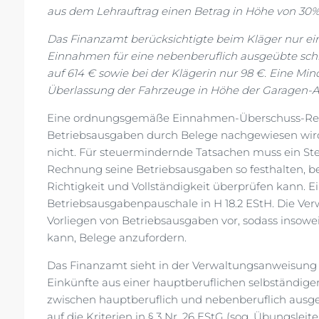
aus dem Lehrauftrag einen Betrag in Höhe von 30
Das Finanzamt berücksichtigte beim Kläger nur e
Einnahmen für eine nebenberuflich ausgeübte schrif
auf 614 € sowie bei der Klägerin nur 98 €. Eine Mi
Überlassung der Fahrzeuge in Höhe der Garagen-A
Eine ordnungsgemäße Einnahmen-Überschuss-Rechn
Betriebsausgaben durch Belege nachgewiesen wird
nicht. Für steuermindernde Tatsachen muss ein St
Rechnung seine Betriebsausgaben so festhalten, b
Richtigkeit und Vollständigkeit überprüfen kann. 
Betriebsausgabenpauschale in H 18.2 EStH. Die Ve
Vorliegen von Betriebsausgaben vor, sodass insow
kann, Belege anzufordern.
Das Finanzamt sieht in der Verwaltungsanweisung e
Einkünfte aus einer hauptberuflichen selbständigen
zwischen hauptberuflich und nebenberuflich ausgeüb
auf die Kriterien in § 3 Nr. 26 EStG (sog. Übungsleit