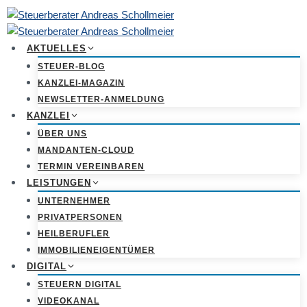
Zum
Inhalt
springen
AKTUELLES
STEUER-BLOG
KANZLEI-MAGAZIN
NEWSLETTER-ANMELDUNG
KANZLEI
ÜBER UNS
MANDANTEN-CLOUD
TERMIN VEREINBAREN
LEISTUNGEN
UNTERNEHMER
PRIVATPERSONEN
HEILBERUFLER
IMMOBILIENEIGENTÜMER
DIGITAL
STEUERN DIGITAL
VIDEOKANAL