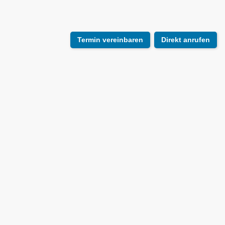
Termin vereinbaren
Direkt anrufen
Untermenü
Aktuelles
umschalten
Steuer-Blog
Kanzlei-Magazin
Newsletter-Anmeldung
Untermenü
Kanzlei
umschalten
Über uns
Mandanten-Cloud
Termin vereinbaren
Untermenü
Leistungen
umschalten